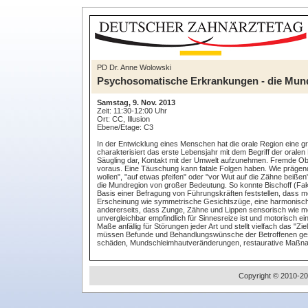
PD Dr. Anne Wolowski
Psychosomatische Erkrankungen - die Mund
Samstag, 9. Nov. 2013
Zeit: 11:30-12:00 Uhr
Ort: CC, Illusion
Ebene/Etage: C3
In der Entwicklung eines Menschen hat die orale Region eine
charakterisiert das erste Lebensjahr mit dem Begriff der oralen
Säugling dar, Kontakt mit der Umwelt aufzunehmen. Fremde Obj
voraus. Eine Täuschung kann fatale Folgen haben. Wie prägend 
wollen", "auf etwas pfeifen" oder "vor Wut auf die Zähne beiß
die Mundregion von großer Bedeutung. So konnte Bischoff (Faku
Basis einer Befragung von Führungskräften feststellen, dass 
Erscheinung wie symmetrische Gesichtszüge, eine harmonische
andererseits, dass Zunge, Zähne und Lippen sensorisch wie moto
unvergleichbar empfindlich für Sinnesreize ist und motorisch e
Maße anfällig für Störungen jeder Art und stellt vielfach das "
müssen Befunde und Behandlungswünsche der Betroffenen ges
schäden, Mundschleimhautveränderungen, restaurative Maßnah
Copyright © 2010-20