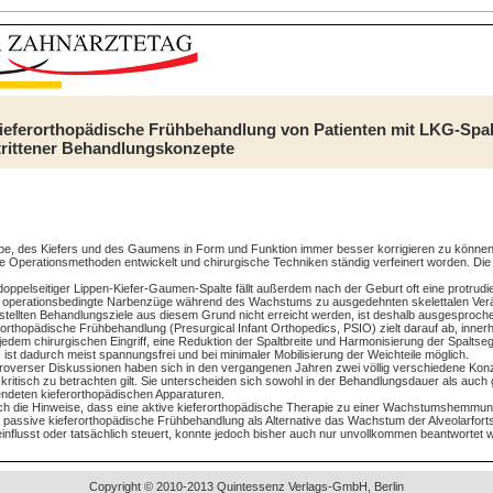
ieferorthopädische Frühbehandlung von Patienten mit LKG-Spalt
rittener Behandlungskonzepte
pe, des Kiefers und des Gaumens in Form und Funktion immer besser korrigieren zu können
Operationsmethoden entwickelt und chirurgische Techniken ständig verfeinert worden. Die S
doppelseitiger Lippen-Kiefer-Gaumen-Spalte fällt außerdem nach der Geburt oft eine protrudi
er operationsbedingte Narbenzüge während des Wachstums zu ausgedehnten skelettalen Ver
stellten Behandlungsziele aus diesem Grund nicht erreicht werden, ist deshalb ausgesproch
rorthopädische Frühbehandlung (Presurgical Infant Orthopedics, PSIO) zielt darauf ab, innerh
edem chirurgischen Eingriff, eine Reduktion der Spaltbreite und Harmonisierung der Spaltse
 ist dadurch meist spannungsfrei und bei minimaler Mobilisierung der Weichteile möglich.
roverser Diskussionen haben sich in den vergangenen Jahren zwei völlig verschiedene Kon
es kritisch zu betrachten gilt. Sie unterscheiden sich sowohl in der Behandlungsdauer als auch
ndeten kieferorthopädischen Apparaturen.
sich die Hinweise, dass eine aktive kieferorthopädische Therapie zu einer Wachstumshemmun
e passive kieferorthopädische Frühbehandlung als Alternative das Wachstum der Alveolarfor
influsst oder tatsächlich steuert, konnte jedoch bisher auch nur unvollkommen beantwortet 
Copyright © 2010-2013 Quintessenz Verlags-GmbH, Berlin