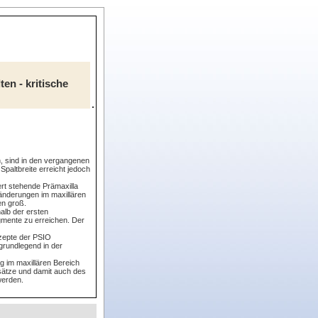
en - kritische
, sind in den vergangenen
paltbreite erreicht jedoch
ert stehende Prämaxilla
änderungen im maxillären
en groß.
alb der ersten
gmente zu erreichen. Der
zepte der PSIO
 grundlegend in der
g im maxillären Bereich
tsätze und damit auch des
werden.