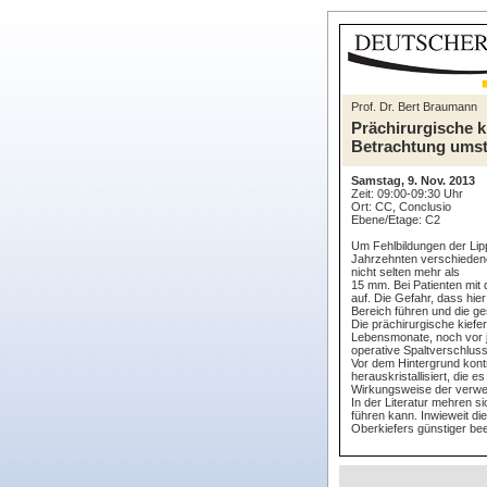
Prof. Dr. Bert Braumann
Prächirurgische k
Betrachtung umst
Samstag, 9. Nov. 2013
Zeit: 09:00-09:30 Uhr
Ort: CC, Conclusio
Ebene/Etage: C2
Um Fehlbildungen der Lip
Jahrzehnten verschiedene 
nicht selten mehr als
15 mm. Bei Patienten mit 
auf. Die Gefahr, dass hi
Bereich führen und die ge
Die prächirurgische kiefe
Lebensmonate, noch vor j
operative Spaltverschluss
Vor dem Hintergrund kont
herauskristallisiert, die 
Wirkungsweise der verwe
In der Literatur mehren 
führen kann. Inwieweit di
Oberkiefers günstiger bee