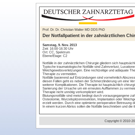
Prof. Dr. Dr. Christian Walter MD DDS PhD
Der Notfallpatient in der zahnärztlichen C
Samstag, 9. Nov. 2013
Zeit: 16:00-16:30 Uhr
Ort: CC, Spektrum
Ebene/Etage: C2
Notfälle in der zahnärztlichen Chirurgie gliedern sich hauptsächl
Typische traumatologische Notfälle sind Zahnverlust, Luxation
Weichgewebsverletzungen. Eine rechtzeitige und adäquate Thera
Therapie zu vermeiden.
Notfälle basierend auf Entzündungen sind vornehmlich Absze
diesen Fällen geht es neben der Schmerzlinderung um eine Ve
weiterer Komplikationen. Die Therapie ist hauptsächlich chirur
Sanierung der Ursache um ein erneutes Aufflammen zu vermeiden
Therapie nicht unnötig verkompliziert wird.
Blutungsnotfälle sind meist bedingt durch vorausgegangene zah
Osteotomie, Wurzelspitzenresektion, Implantation oder Weichg
erzielt werden. Durch eine optimierte perioperative Betreuung d
In einem kurzen Abriss sollen die Notfälle beschrieben und di
Copyright © 2010-20