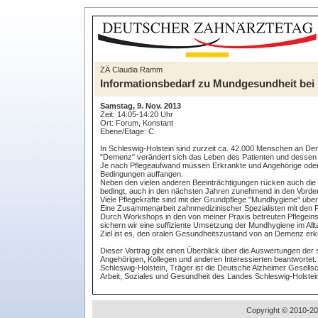
ZÄ Claudia Ramm
Informationsbedarf zu Mundgesundheit bei 
Samstag, 9. Nov. 2013
Zeit: 14:05-14:20 Uhr
Ort: Forum, Konstant
Ebene/Etage: C
In Schleswig-Holstein sind zurzeit ca. 42.000 Menschen an De
"Demenz" verändert sich das Leben des Patienten und dessen
Je nach Pflegeaufwand müssen Erkrankte und Angehörige oder 
Bedingungen auffangen.
Neben den vielen anderen Beeinträchtigungen rücken auch di
bedingt, auch in den nächsten Jahren zunehmend in den Vorde
Viele Pflegekräfte sind mit der Grundpflege "Mundhygiene" überf
Eine Zusammenarbeit zahnmedizinischer Spezialisten mit den P
Durch Workshops in den von meiner Praxis betreuten Pflegeinst
sichern wir eine suffiziente Umsetzung der Mundhygiene im Allt
Ziel ist es, den oralen Gesundheitszustand von an Demenz erk
Dieser Vortrag gibt einen Überblick über die Auswertungen der s
Angehörigen, Kollegen und anderen Interessierten beantworte
Schleswig-Holstein, Träger ist die Deutsche Alzheimer Gesellsc
Arbeit, Soziales und Gesundheit des Landes Schleswig-Holste
Copyright © 2010-20