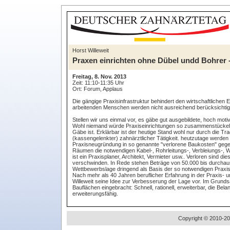
Horst Willeweit
Praxen einrichten ohne Dübel undd Bohrer - 
Freitag, 8. Nov. 2013
Zeit: 11:10-11:35 Uhr
Ort: Forum, Applaus
Die gängige Praxisinfrastruktur behindert den wirtschaftlichen E
arbeitenden Menschen werden nicht ausreichend berücksichtigt
Stellen wir uns einmal vor, es gäbe gut ausgebildete, hoch moti
Wohl niemand würde Praxiseinrichtungen so zusammenstückeln 
Gäbe ist. Erklärbar ist der heutige Stand wohl nur durch die T
(kassengelenkter) zahnärztlicher Tätigkeit. heutzutage werden
Praxisneugründung in so genannte "verlorene Baukosten" gege
Räumen die notwendigen Kabel-, Rohrleitungs-, Verbleiungs-,
ist ein Praxisplaner, Architekt, Vermieter usw.. Verloren sind di
verschwinden. In Rede stehen Beträge von 50.000 bis durchaus
Wettbewerbslage dringend als Basis der so notwendigen Praxi
Nach mehr als 40 Jahren beruflicher Erfahrung in der Praxis- un
Willeweit seine Idee zur Verbesserung der Lage vor. Im Grundsatz
Bauflächen eingebracht: Schnell, rationell, erweiterbar, die B
erweiterungsfähig.
Copyright © 2010-20