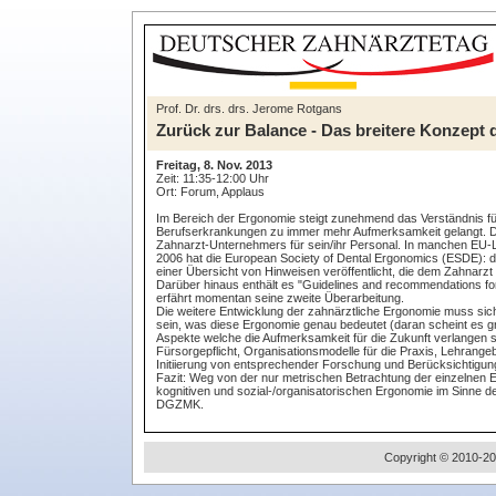
Prof. Dr. drs. drs. Jerome Rotgans
Zurück zur Balance - Das breitere Konzept
Freitag, 8. Nov. 2013
Zeit: 11:35-12:00 Uhr
Ort: Forum, Applaus
Im Bereich der Ergonomie steigt zunehmend das Verständnis für
Berufserkrankungen zu immer mehr Aufmerksamkeit gelangt. Das
Zahnarzt-Unternehmers für sein/ihr Personal. In manchen EU-Lä
2006 hat die European Society of Dental Ergonomics (ESDE): 
einer Übersicht von Hinweisen veröffentlicht, die dem Zahnar
Darüber hinaus enthält es "Guidelines and recommendations for
erfährt momentan seine zweite Überarbeitung.
Die weitere Entwicklung der zahnärztliche Ergonomie muss si
sein, was diese Ergonomie genau bedeutet (daran scheint es g
Aspekte welche die Aufmerksamkeit für die Zukunft verlangen 
Fürsorgepflicht, Organisationsmodelle für die Praxis, Lehrang
Initiierung von entsprechender Forschung und Berücksichtigu
Fazit: Weg von der nur metrischen Betrachtung der einzelnen 
kognitiven und sozial-/organisatorischen Ergonomie im Sinne d
DGZMK.
Copyright © 2010-20