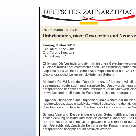
PD Dr. Marcus Stoetzer
Unbekanntes, nicht Gewusstes und Neues zu
Freitag, 8. Nov. 2013
Zeit: 08:40-09:25 Uhr
Ort: Forum, Konstant
Ebene/Etage: C
Einleitung: Die Veränderung der militärischen Gefechte, weg vom K
zu einem Konflikt der asymmetrischen Kriegsführung, haben zu 
Doppelschuss als neues Schiesskonzept innerhalb der NATO un
Deckungsmöglichkeiten der Soldaten im Gefecht.
Methode: Die Wirkung des Doppelschussverfahrens sowie die 
systematisch untersucht und ausgewertet. Dazu wurden entsp
entsprechend beschossen und untersucht. Zum Nachweis eine
entwickelt und an diesem die Wundkontamination untersucht.
Ergebnis: Hinsichtlich des Doppelschusses konnte der deutlich
nachgewiesen, dass entwickelte Modell zeigte sich dabei als v
Durchmesser. Ein falscher Durchmesser kann deutlich zum Nac
Schlussfolgerung: Die veränderte Art der Gefechtsführung hat 
seiner Wirkung bestätigt und stellt ein probates Mittel dar. D
darstellt, sonders sich bei falsch gewählten Durchmesser das V
dem Gefechtsfeld. Durch die Kenntnisse der Kontamination v
entsprechend angepasst und optimiert werden.