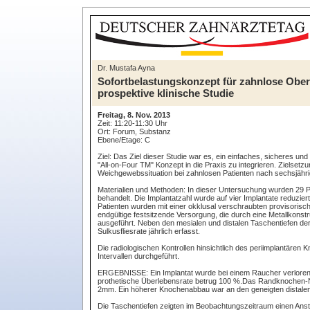
Dr. Mustafa Ayna
Sofortbelastungskonzept für zahnlose Oberki
prospektive klinische Studie
Freitag, 8. Nov. 2013
Zeit: 11:20-11:30 Uhr
Ort: Forum, Substanz
Ebene/Etage: C
Ziel: Das Ziel dieser Studie war es, ein einfaches, sicheres un
"All-on-Four TM" Konzept in die Praxis zu integrieren. Zielsetz
Weichgewebssituation bei zahnlosen Patienten nach sechsjährige
Materialien und Methoden: In dieser Untersuchung wurden 29 P
behandelt. Die Implantatzahl wurde auf vier Implantate reduzier
Patienten wurden mit einer okklusal verschraubten provisorisc
endgültige festsitzende Versorgung, die durch eine Metallkons
ausgeführt. Neben den mesialen und distalen Taschentiefen der 
Sulkusfliesrate jährlich erfasst.
Die radiologischen Kontrollen hinsichtlich des periimplantäre
Intervallen durchgeführt.
ERGEBNISSE: Ein Implantat wurde bei einem Raucher verloren, 
prothetische Überlebensrate betrug 100 %.Das Randknochen-Ni
2mm. Ein höherer Knochenabbau war an den geneigten distalen I
Die Taschentiefen zeigten im Beobachtungszeitraum einen Anst