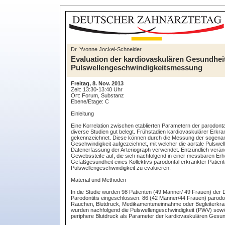
Dr. Yvonne Jockel-Schneider
Evaluation der kardiovaskulären Gesundheit 
Pulswellengeschwindigkeitsmessung
Freitag, 8. Nov. 2013
Zeit: 13:30-13:40 Uhr
Ort: Forum, Substanz
Ebene/Etage: C
Einleitung
Eine Korrelation zwischen etablierten Parametern der parodon
diverse Studien gut belegt. Frühstadien kardiovaskulärer Erk
gekennzeichnet. Diese können durch die Messung der sogenannt
Geschwindigkeit aufgezeichnet, mit welcher die aortale Pulswelle
Datenerfassung der Arteriograph verwendet. Entzündlich veränd
Gewebssteife auf, die sich nachfolgend in einer messbaren Erhö
Gefäßgesundheit eines Kollektivs parodontal erkrankter Patient
Pulswellengeschwindigkeit zu evaluieren.
Material und Methoden
In die Studie wurden 98 Patienten (49 Männer/ 49 Frauen) der 
Parodontitis eingeschlossen. 86 (42 Männer/44 Frauen) parodon
Rauchen, Blutdruck, Medikamenteneinnahme oder Begleiterkranku
wurden nachfolgend die Pulswellengeschwindigkeit (PWV) sowie
periphere Blutdruck als Parameter der kardiovaskulären Gesun