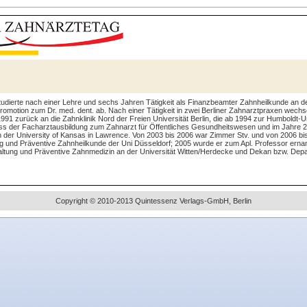
tudierte nach einer Lehre und sechs Jahren Tätigkeit als Finanzbeamter Zahnheilkunde an der
omotion zum Dr. med. dent. ab. Nach einer Tätigkeit in zwei Berliner Zahnarztpraxen wechse
991 zurück an die Zahnklinik Nord der Freien Universität Berlin, die ab 1994 zur Humboldt-Uni
uss der Facharztausbildung zum Zahnarzt für Öffentliches Gesundheitswesen und im Jahre 200
 an der University of Kansas in Lawrence. Von 2003 bis 2006 war Zimmer Stv. und von 2006 b
ung und Präventive Zahnheilkunde der Uni Düsseldorf; 2005 wurde er zum Apl. Professor ernannt
haltung und Präventive Zahnmedizin an der Universität Witten/Herdecke und Dekan bzw. Depa
Copyright © 2010-2013 Quintessenz Verlags-GmbH, Berlin