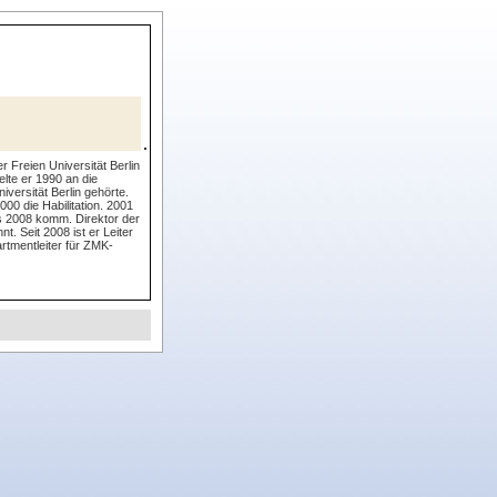
 Freien Universität Berlin
lte er 1990 an die
versität Berlin gehörte.
0 die Habilitation. 2001
is 2008 komm. Direktor der
. Seit 2008 ist er Leiter
rtmentleiter für ZMK-