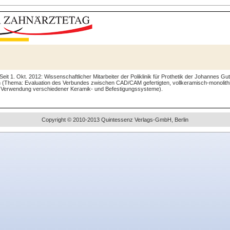
 Seit 1. Okt. 2012: Wissenschaftlicher Mitarbeiter der Poliklinik für Prothetik der Johannes G
on (Thema: Evaluation des Verbundes zwischen CAD/CAM gefertigten, vollkeramisch-monolith
r Verwendung verschiedener Keramik- und Befestigungssysteme).
Copyright © 2010-2013 Quintessenz Verlags-GmbH, Berlin