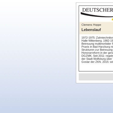
Clemens Hoppe
Lebenslauf
1972-1975: Zahntechniker
Halle-Wittenberg. 1982-19
Betreuung multimorbider P
Praxis in Bad Harzburg n
Strukturen zur Betreuung 
Honorarreform in der geri
DGZMK. Seit 2011: regelm
der Stadt Wolfsburg über 
Goslar der ZKN. 2015: wi