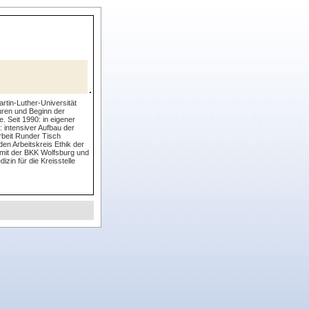
tin-Luther-Universität
uren und Beginn der
. Seit 1990: in eigener
 intensiver Aufbau der
arbeit Runder Tisch
den Arbeitskreis Ethik der
mit der BKK Wolfsburg und
zin für die Kreisstelle