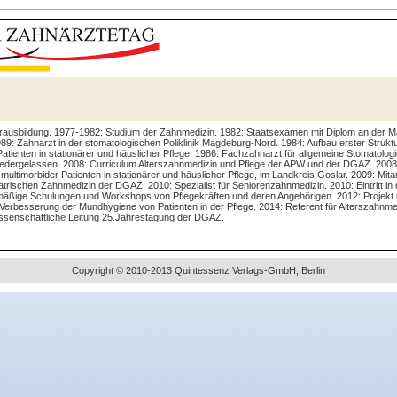
ausbildung. 1977-1982: Studium der Zahnmedizin. 1982: Staatsexamen mit Diplom an der Mar
89: Zahnarzt in der stomatologischen Poliklinik Magdeburg-Nord. 1984: Aufbau erster Strukt
atienten in stationärer und häuslicher Pflege. 1986: Fachzahnarzt für allgemeine Stomatologie
iedergelassen. 2008: Curriculum Alterszahnmedizin und Pflege der APW und der DGAZ. 2008:
multimorbider Patienten in stationärer und häuslicher Pflege, im Landkreis Goslar. 2009: Mit
atrischen Zahnmedizin der DGAZ. 2010: Spezialist für Seniorenzahnmedizin. 2010: Eintritt in 
äßige Schulungen und Workshops von Pflegekräften und deren Angehörigen. 2012: Projekt 
Verbesserung der Mundhygiene von Patienten in der Pflege. 2014: Referent für Alterszahnmedi
ssenschaftliche Leitung 25.Jahrestagung der DGAZ.
Copyright © 2010-2013 Quintessenz Verlags-GmbH, Berlin