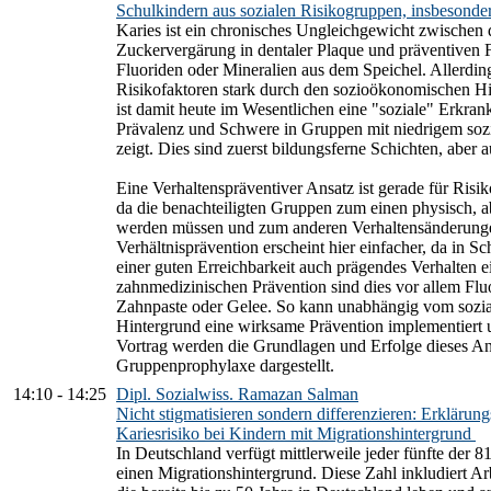
Schulkindern aus sozialen Risikogruppen, insbesonde
Karies ist ein chronisches Ungleichgewicht zwischen 
Zuckervergärung in dentaler Plaque und präventiven 
Fluoriden oder Mineralien aus dem Speichel. Allerdin
Risikofaktoren stark durch den sozioökonomischen Hi
ist damit heute im Wesentlichen eine "soziale" Erkran
Prävalenz und Schwere in Gruppen mit niedrigem so
zeigt. Dies sind zuerst bildungsferne Schichten, aber 
Eine Verhaltenspräventiver Ansatz ist gerade für Risi
da die benachteiligten Gruppen zum einen physisch, 
werden müssen und zum anderen Verhaltensänderunge
Verhältnisprävention erscheint hier einfacher, da in 
einer guten Erreichbarkeit auch prägendes Verhalten 
zahnmedizinischen Prävention sind dies vor allem Flu
Zahnpaste oder Gelee. So kann unabhängig vom sozial
Hintergrund eine wirksame Prävention implementiert 
Vortrag werden die Grundlagen und Erfolge dieses An
Gruppenprophylaxe dargestellt.
14:10
-
14:25
Dipl. Sozialwiss. Ramazan Salman
Nicht stigmatisieren sondern differenzieren: Erklärung
Kariesrisiko bei Kindern mit Migrationshintergrund
In Deutschland verfügt mittlerweile jeder fünfte der 
einen Migrationshintergrund. Diese Zahl inkludiert Ar