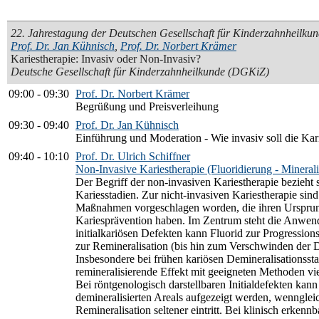
22. Jahrestagung der Deutschen Gesellschaft für Kinderzahnheilku
Prof. Dr. Jan Kühnisch
,
Prof. Dr. Norbert Krämer
Kariestherapie: Invasiv oder Non-Invasiv?
Deutsche Gesellschaft für Kinderzahnheilkunde (DGKiZ)
09:00
-
09:30
Prof. Dr. Norbert Krämer
Begrüßung und Preisverleihung
09:30
-
09:40
Prof. Dr. Jan Kühnisch
Einführung und Moderation - Wie invasiv soll die Kari
09:40
-
10:10
Prof. Dr. Ulrich Schiffner
Non-Invasive Kariestherapie (Fluoridierung - Minerali
Der Begriff der non-invasiven Kariestherapie bezieht s
Kariesstadien. Zur nicht-invasiven Kariestherapie sind
Maßnahmen vorgeschlagen worden, die ihren Ursprun
Kariesprävention haben. Im Zentrum steht die Anwen
initialkariösen Defekten kann Fluorid zur Progressio
zur Remineralisation (bis hin zum Verschwinden der D
Insbesondere bei frühen kariösen Demineralisationsst
remineralisierende Effekt mit geeigneten Methoden v
Bei röntgenologisch darstellbaren Initialdefekten kann
demineralisierten Areals aufgezeigt werden, wenngleic
Remineralisation seltener eintritt. Bei klinisch erkennb