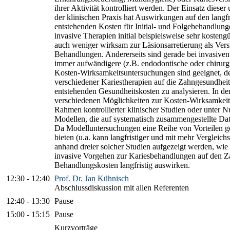
ihrer Aktivität kontrolliert werden. Der Einsatz dieser
der klinischen Praxis hat Auswirkungen auf den langfr
entstehenden Kosten für Initial- und Folgebehandlung
invasive Therapien initial beispielsweise sehr kosteng
auch weniger wirksam zur Läsionsarretierung als Versi
Behandlungen. Andererseits sind gerade bei invasive
immer aufwändigere (z.B. endodontische oder chirurg
Kosten-Wirksamkeitsuntersuchungen sind geeignet, den
verschiedener Kariestherapien auf die Zahngesundheit
entstehenden Gesundheitskosten zu analysieren. In d
verschiedenen Möglichkeiten zur Kosten-Wirksamkeit
Rahmen kontrollierter klinischer Studien oder unter
Modellen, die auf systematisch zusammengestellte Dat
Da Modelluntersuchungen eine Reihe von Vorteilen g
bieten (u.a. kann langfristiger und mit mehr Vergleich
anhand dreier solcher Studien aufgezeigt werden, wie s
invasive Vorgehen zur Kariesbehandlungen auf den Za
Behandlungskosten langfristig auswirken.
12:30
-
12:40
Prof. Dr. Jan Kühnisch
Abschlussdiskussion mit allen Referenten
12:40
-
13:30
Pause
15:00
-
15:15
Pause
Kurzvorträge