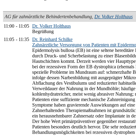
AG für zahnärztliche Behindertenbehandlung
,
Dr. Volker Holthaus
11:00
-
11:05
Dr. Volker Holthaus
Begrüßung
11:05
-
11:35
Dr. Reinhard Schilke
Zahnärztliche Versorgung von Patienten mit Epidermol
Epidermolysis bullosa (EB) ist eine seltene hereditäre
durch Druck- und Scherbelastung zu einer Blasenbil
Hautschichten kommt. Derzeit werden vier Haupttype
bei der rezessiven Form der EB dystrophica (ehemals
spezielle Probleme im Mundraum auf: schmerzhafte B
infolge dessen Narbenbildung mit ausgeprägter Mikro
Abflachung des Vestibulums und reduzierter habituelle
Verweildauer der Nahrung in der Mundhöhle; häufig
kohlenhydratreicher, meist wenig abrasiver Nahrung;
Patienten eine suffiziente mechanische Zahnreinigung
Symptome haben gravierende Auswirkungen auf eine 
Zahnerhaltenden Therapiemaßnahmen ist grundsätzlic
ein herausnehmbarer Zahnersatz oder Implantate in de
Der hohe Wert primärpräventiver gegenüber restaurati
Patienten besonders deutlich hervor. Die sehr reduzier
Behandlungsmöglichkeiten bei rezessiven dystrophen