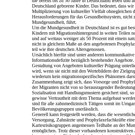
die bereits bis zu 50 Jahre in Deutschland leben und ar
Deutschland geborene Kinder. Das bedeutet, dass wir
Multiplizierung von kultureller Vielfalt ohnegleichen d
Herausforderungen für das Gesundheitssystem, nicht z
Mundgesundheit, führt.
Um die Mundgesundheit in Deutschland ist es gut beste
Kindern mit Migrationshintergrund in weiten Teilen n
und auf weitaus weniger als 50 Prozent mit einem na
nicht in gleichem Maße an den angebotenen Prophyl
teil wie ihre deutschen Altersgenossen.
Ursächlich hierfür sind unter anderem kommunikative
Informationsdefizite bezüglich bestehender Angebote
Gestaltung von Angeboten kultureller Prägung unterli
wird, wenn sie nicht mit den Wertebildern der Zielgr
wiederum kein migrationsspezifisches Phänomen darste
Zusammenhang zeigt sich, dass Vorsorge und Prophyla
der Migranten nicht von so herausragender Bedeutung o
Sozialisation mit Handlungsmustern gesichert sind, so 
gewisse Vertrautheit mit dem Thema aufgebaut werde
sind für alle zahnmedizinisch Tätigen somit im Umga
Bevölkerungsgruppen unerlässlich.
Generell kann festgestellt werden, dass die wesentli
Versorgung, Zahnärzte und Prophylaxefachkräfte eine 
Kariesrisikogruppen angemessen Teilhabe an der Mun
ermöglichen. Trotz dieser vorhandenen konstruktive