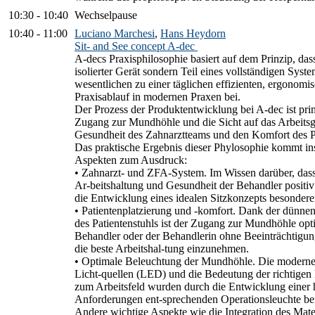
10:30
-
10:40
Wechselpause
10:40
-
11:00
Luciano Marchesi
,
Hans Heydorn
Sit- and See concept A-dec
A-decs Praxisphilosophie basiert auf dem Prinzip, dass
isolierter Gerät sondern Teil eines vollständigen System
wesentlichen zu einer täglichen effizienten, ergonomi
Praxisablauf in modernen Praxen bei.
Der Prozess der Produktentwicklung bei A-dec ist pri
Zugang zur Mundhöhle und die Sicht auf das Arbeitsge
Gesundheit des Zahnarztteams und den Komfort des Pa
Das praktische Ergebnis dieser Phylosophie kommt in
Aspekten zum Ausdruck:
• Zahnarzt- und ZFA-System. Im Wissen darüber, dass d
Ar-beitshaltung und Gesundheit der Behandler positiv 
die Entwicklung eines idealen Sitzkonzepts besonder
• Patientenplatzierung und -komfort. Dank der dünn
des Patientenstuhls ist der Zugang zur Mundhöhle opt
Behandler oder der Behandlerin ohne Beeinträchtigung
die beste Arbeitshal-tung einzunehmen.
• Optimale Beleuchtung der Mundhöhle. Die moderne
Licht-quellen (LED) und die Bedeutung der richtigen E
zum Arbeitsfeld wurden durch die Entwicklung einer h
Anforderungen ent-sprechenden Operationsleuchte ber
Andere wichtige Aspekte wie die Integration des Ma