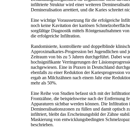
infiltrierte Struktur wird einer weiteren Demineralisat
Demineralisation arrettiert, und die Karies schreitet ni
Eine wichtige Voraussetzung für die erfolgreiche Infilt
noch keine Kavitation der kariösen Schmelzoberfläche 
sorgfältige Diagnostik mittels Röntgenaufnahmen von
die erfolgreiche Infiltration.
Randomisierte, kontrollierte und doppelblinde klinisc
Approximalkaries-Progression bei Jugendlichen und 
Zeitraum von bis zu 5 Jahren durchgeführt. Dabei wu
hochsignifikante Verringerungen der Läsionsprogres
nachgewiesen. Eine in Praxen in Deutschland durchgef
ebenfalls zu einer Reduktion der Kariesprogression v
ergab an Milchzähnen nach einem Jahr eine Reduktio
mehr als 50%.
Eine Reihe von Studien befasst sich mit der Infiltrati
Frontzähne, die beispielsweise nach der Entfernung fe
Apparaturen sichtbar werden können. Die Infiltration i
Demineralisationszonen zu füllen und damit optisch z
infiltriert, bleibt das Erscheinungsbild der Zähne stabi
Maskierung von entwicklungsbedingten Schmelzopazitä
beschrieben.