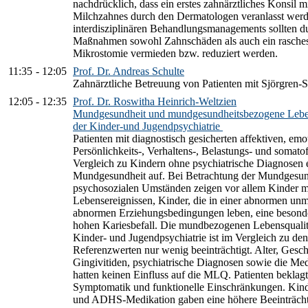
nachdrücklich, dass ein erstes zahnärztliches Konsil 
Milchzahnes durch den Dermatologen veranlasst werd
interdisziplinären Behandlungsmanagements sollten d
Maßnahmen sowohl Zahnschäden als auch ein rasches 
Mikrostomie vermieden bzw. reduziert werden.
11:35
-
12:05
Prof. Dr. Andreas Schulte
Zahnärztliche Betreuung von Patienten mit Sjörgren
12:05
-
12:35
Prof. Dr. Roswitha Heinrich-Weltzien
Mundgesundheit und mundgesundheitsbezogene Lebensq
der Kinder-und Jugendpsychiatrie
Patienten mit diagnostisch gesicherten affektiven, emo
Persönlichkeits-, Verhaltens-, Belastungs- und soma
Vergleich zu Kindern ohne psychiatrische Diagnosen e
Mundgesundheit auf. Bei Betrachtung der Mundgesun
psychosozialen Umständen zeigen vor allem Kinder mi
Lebensereignissen, Kinder, die in einer abnormen un
abnormen Erziehungsbedingungen leben, eine besond
hohen Kariesbefall. Die mundbezogenen Lebensqualit
Kinder- und Jugendpsychiatrie ist im Vergleich zu d
Referenzwerten nur wenig beeinträchtigt. Alter, Gesch
Gingivitiden, psychiatrische Diagnosen sowie die M
hatten keinen Einfluss auf die MLQ. Patienten beklagt
Symptomatik und funktionelle Einschränkungen. Kind
und ADHS-Medikation gaben eine höhere Beeinträch