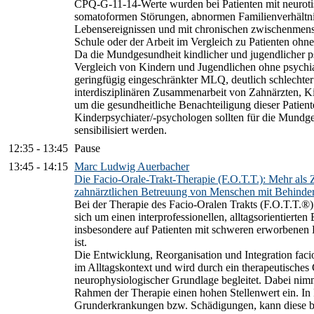
CPQ-G-11-14-Werte wurden bei Patienten mit neuroti
somatoformen Störungen, abnormen Familienverhältni
Lebensereignissen und mit chronischen zwischenmens
Schule oder der Arbeit im Vergleich zu Patienten ohn
Da die Mundgesundheit kindlicher und jugendlicher ps
Vergleich von Kindern und Jugendlichen ohne psychia
geringfügig eingeschränkter MLQ, deutlich schlechter i
interdisziplinären Zusammenarbeit von Zahnärzten, K
um die gesundheitliche Benachteiligung dieser Patie
Kinderpsychiater/-psychologen sollten für die Mundge
sensibilisiert werden.
12:35
-
13:45
Pause
13:45
-
14:15
Marc Ludwig Auerbacher
Die Facio-Orale-Trakt-Therapie (F.O.T.T.): Mehr als 
zahnärztlichen Betreuung von Menschen mit Behinde
Bei der Therapie des Facio-Oralen Trakts (F.O.T.T.
sich um einen interprofessionellen, alltagsorientierte
insbesondere auf Patienten mit schweren erworbenen 
ist.
Die Entwicklung, Reorganisation und Integration faci
im Alltagskontext und wird durch ein therapeutische
neurophysiologischer Grundlage begleitet. Dabei ni
Rahmen der Therapie einen hohen Stellenwert ein. In
Grunderkrankungen bzw. Schädigungen, kann diese be