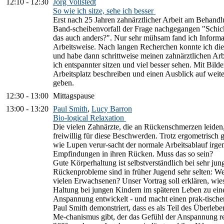
12:10
-
12:30
Jörg Vollstedt
So wie ich sitze, sehe ich besser
Erst nach 25 Jahren zahnärztlicher Arbeit am Behandl
Band-scheibenvorfall der Frage nachgegangen "Schicks
das auch anders?". Nur sehr mühsam fand ich Informa
Arbeitsweise. Nach langen Recherchen konnte ich die
und habe dann schrittweise meinen zahnärztlichen Arbe
ich entspannter sitzen und viel besser sehen. Mit Bild
Arbeitsplatz beschreiben und einen Ausblick auf weit
geben.
12:30
-
13:00
Mittagspause
13:00
-
13:20
Paul Smith
,
Lucy Barron
Bio-logical Relaxation
Die vielen Zahnärzte, die an Rückenschmerzen leiden,
freiwillig für diese Beschwerden. Trotz ergometrisch ge
wie Lupen verur-sacht der normale Arbeitsablauf irg
Empfindungen in ihren Rücken. Muss das so sein?
Gute Körperhaltung ist selbstverständlich bei sehr ju
Rückenprobleme sind in früher Jugend sehr selten: Wes
vielen Erwachsenen? Unser Vortrag soll erklären, wies
Haltung bei jungen Kindern im späteren Leben zu e
Anspannung entwickelt - und macht einen prak-tisch
Paul Smith demonstriert, dass es als Teil des Überlebe
Me-chanismus gibt, der das Gefühl der Anspannung red