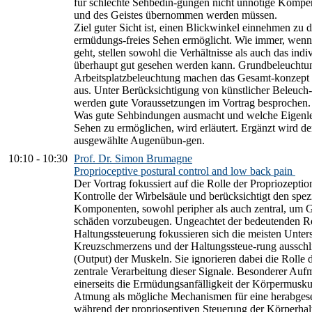
für schlechte Sehbedin-gungen nicht unnötige Kompen
und des Geistes übernommen werden müssen.
Ziel guter Sicht ist, einen Blickwinkel einnehmen zu d
ermüdungs-freies Sehen ermöglicht. Wie immer, wenn
geht, stellen sowohl die Verhältnisse als auch das indi
überhaupt gut gesehen werden kann. Grundbeleuchtun
Arbeitsplatzbeleuchtung machen das Gesamt-konzept 
aus. Unter Berücksichtigung von künstlicher Beleuch
werden gute Voraussetzungen im Vortrag besprochen.
Was gute Sehbindungen ausmacht und welche Eigenlei
Sehen zu ermöglichen, wird erläutert. Ergänzt wird de
ausgewählte Augenübun-gen.
10:10
-
10:30
Prof. Dr. Simon Brumagne
Proprioceptive postural control and low back pain
Der Vortrag fokussiert auf die Rolle der Propriozepti
Kontrolle der Wirbelsäule und berücksichtigt den spezi
Komponenten, sowohl peripher als auch zentral, um 
schäden vorzubeugen. Ungeachtet der bedeutenden Rol
Haltungssteuerung fokussieren sich die meisten Unte
Kreuzschmerzens und der Haltungssteue-rung ausschli
(Output) der Muskeln. Sie ignorieren dabei die Rolle 
zentrale Verarbeitung dieser Signale. Besonderer Auf
einerseits die Ermüdungsanfälligkeit der Körpermuskul
Atmung als mögliche Mechanismen für eine herabgesetz
während der proprioseptiven Steuerung der Körperhal