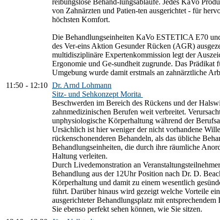
reibungslose Behand-lungsabläufe. Jedes KaVo Produkt
von Zahnärzten und Patien-ten ausgerichtet - für he
höchsten Komfort.
Die Behandlungseinheiten KaVo ESTETICA E70 und 
des Ver-eins Aktion Gesunder Rücken (AGR) ausgeze
multidisziplinäre Expertenkommission legt der Auszeic
Ergonomie und Ge-sundheit zugrunde. Das Prädikat f
Umgebung wurde damit erstmals an zahnärztliche Arbe
11:50
-
12:10
Dr. Arnd Lohmann
Sitz- und Sehkonzept Morita
Beschwerden im Bereich des Rückens und der Halswir
zahnmedizinischen Berufen weit verbreitet. Verursach
unphysiologische Körperhaltung während der Berufs
Ursächlich ist hier weniger der nicht vorhandene Wil
rückenschonenderen Behandeln, als das übliche Beha
Behandlungseinheiten, die durch ihre räumliche Anor
Haltung verleiten.
Durch Livedemonstration an Veranstaltungsteilnehmern
Behandlung aus der 12Uhr Position nach Dr. D. Beach 
Körperhaltung und damit zu einem wesentlich gesün
führt. Darüber hinaus wird gezeigt welche Vorteile ein
ausgerichteter Behandlungsplatz mit entsprechendem I
Sie ebenso perfekt sehen können, wie Sie sitzen.