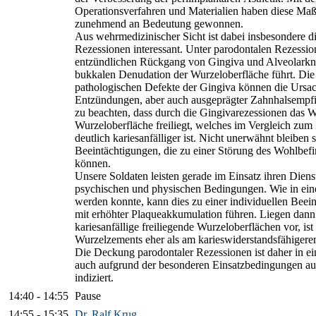
Operationsverfahren und Materialien haben diese Maß
zunehmend an Bedeutung gewonnen.
Aus wehrmedizinischer Sicht ist dabei insbesondere 
Rezessionen interessant. Unter parodontalen Rezessio
entzündlichen Rückgang von Gingiva und Alveolarkno
bukkalen Denudation der Wurzeloberfläche führt. Die 
pathologischen Defekte der Gingiva können die Ursac
Entzündungen, aber auch ausgeprägter Zahnhalsempfind
zu beachten, dass durch die Gingivarezessionen das 
Wurzeloberfläche freiliegt, welches im Vergleich zu
deutlich kariesanfälliger ist. Nicht unerwähnt bleiben s
Beeintächtigungen, die zu einer Störung des Wohlbefi
können.
Unsere Soldaten leisten gerade im Einsatz ihren Dienst
psychischen und physischen Bedingungen. Wie in eine
werden konnte, kann dies zu einer individuellen Bee
mit erhöhter Plaqueakkumulation führen. Liegen dan
kariesanfällige freiliegende Wurzeloberflächen vor, is
Wurzelzements eher als am karieswiderstandsfähige
Die Deckung parodontaler Rezessionen ist daher in ei
auch aufgrund der besonderen Einsatzbedingungen aus
indiziert.
14:40
-
14:55
Pause
14:55
-
15:35
Dr. Ralf Krug