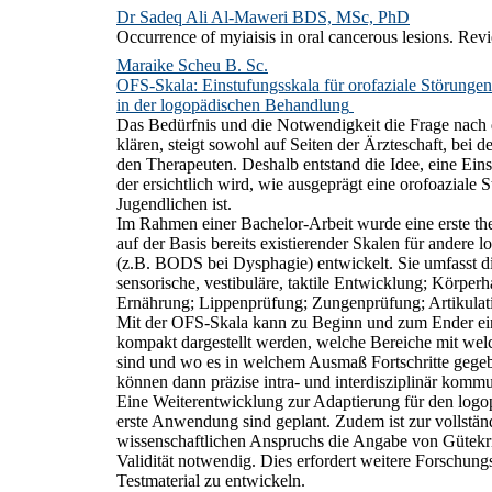
Dr Sadeq Ali Al-Maweri BDS, MSc, PhD
Occurrence of myiaisis in oral cancerous lesions. Rev
Maraike Scheu B. Sc.
OFS-Skala: Einstufungsskala für orofaziale Störunge
in der logopädischen Behandlung
Das Bedürfnis und die Notwendigkeit die Frage nach d
klären, steigt sowohl auf Seiten der Ärzteschaft, bei
den Therapeuten. Deshalb entstand die Idee, eine Eins
der ersichtlich wird, wie ausgeprägt eine orofoaziale
Jugendlichen ist.
Im Rahmen einer Bachelor-Arbeit wurde eine erste t
auf der Basis bereits existierender Skalen für andere 
(z.B. BODS bei Dysphagie) entwickelt. Sie umfasst di
sensorische, vestibuläre, taktile Entwicklung; Körper
Ernährung; Lippenprüfung; Zungenprüfung; Artikulat
Mit der OFS-Skala kann zu Beginn und zum Ender ei
kompakt dargestellt werden, welche Bereiche mit we
sind und wo es in welchem Ausmaß Fortschritte gegeb
können dann präzise intra- und interdisziplinär kommu
Eine Weiterentwicklung zur Adaptierung für den logop
erste Anwendung sind geplant. Zudem ist zur vollstän
wissenschaftlichen Anspruchs die Angabe von Gütekrit
Validität notwendig. Dies erfordert weitere Forschung
Testmaterial zu entwickeln.