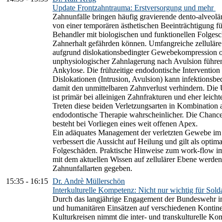
Update Frontzahntrauma: Erstversorgung und mehr
Zahnunfälle bringen häufig gravierende dento-alveol
von einer temporären ästhetischen Beeinträchtigung f
Behandler mit biologischen und funktionellen Folges
Zahnerhalt gefährden können. Umfangreiche zellulär
aufgrund dislokationsbedingter Gewebekompression o
unphysiologischer Zahnlagerung nach Avulsion führen
Ankylose. Die frühzeitige endodontische Interventio
Dislokationen (Intrusion, Avulsion) kann infektionsb
damit den unmittelbaren Zahnverlust verhindern. Die 
ist primär bei alleinigen Zahnfrakturen und eher leich
Treten diese beiden Verletzungsarten in Kombination 
endodontische Therapie wahrscheinlicher. Die Chance
besteht bei Vorliegen eines weit offenen Apex.
Ein adäquates Management der verletzten Gewebe im
verbessert die Aussicht auf Heilung und gilt als opti
Folgeschäden. Praktische Hinweise zum work-flow im
mit dem aktuellen Wissen auf zellulärer Ebene werden 
Zahnunfallarten gegeben.
15:35
-
16:15
Dr. Andrè Müllerschön
Interkulturelle Kompetenz: Nicht nur wichtig für Sold
Durch das langjährige Engagement der Bundeswehr i
und humanitären Einsätzen auf verschiedenen Kontinen
Kulturkreisen nimmt die inter- und transkulturelle Kom