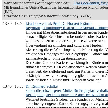
Karies-mehr soziale Gerechtigkeit erreichen.
,
Lisa Loewenthal
,
Prof
Mit freundlicher Unterstützung des Informationskreises Mundhygie
(IME)
Deutsche Gesellschaft für Kinderzahnheilkunde (DGKiZ)
13:30
-
13:40
Lisa Loewenthal
,
Prof. Dr. Norbert Krämer
Begrüßung/Einführung: Risikofaktor Migrationshinte
Kinder mit Migrationshintergrund haben neben Kinder
benachteiligter Schichten ein besonders hohes Kariesr
Zahngesundheit bei dieser Zielgruppe zu verbessern, e
Überwindung sprachlicher und kultureller Hürden.
Zielsetzung dieses Workshops ist die Förderung des V
praktischen Umgangs mit der Zielgruppe " Kinder mit
Zahnärzteschaft - ohne zu stigmatisieren.
Der Status-Quo der Kariesentwicklung bei Kindern mi
zunächst dargestellt. Davon ausgehend werden Strateg
präsentiert, die zielführend sind, um Karies in dieser 
bekämpfen bzw. vorzubeugen - gegliedert nach den A
sowie "Kinder in Kitas" und "Kinder in Schulen".
13:40
-
13:55
Dr. Reinhard Schilke
Schon die schwangeren Mütter für Prophylaxeverhalt
Bekämpfung der frühkindlichen Karies bei Kindern a
Weltweit bestätigen Studien, dass Kinder von Migrant
und einen geringeren Karies-Sanierungsgrad zeigen al
ohne Migrationshintergrund in dem jeweiligen Gastlan