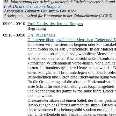
42. Jahrestagung der Arbeitsgemeinschaft "Arbeitswissenschaft un
Prof. Dr. drs. drs. Jerome Rotgans
Arbeitsplatz Zahnarzt: Gut sitzen- Gut sehen
Arbeitsgemeinschaft für Ergonomie in der Zahnheilkunde (AGEZ)
09:00
-
09:10
Prof. Dr. drs. drs. Jerome Rotgans
Begrüßung
09:10
-
09:50
Drs. Paul Engels
Gut sitzen: über gewöhnliche Menschen, Reiter und Z
Gut sitzen wird meistens als bequem oder komfortabel
nicht im-mer so, es gab Unterschiede. In der Malerei
kann man be-obachten, dass gewöhnliche Menschen oft
Holzbänken oder einen Küchenstuhl saßen; komfortab
kirchlichen Würdenträgern vorbe-halten. Vor allem ha
letzten Jahrhunderts geändert: Heute se-hen wir, das
einem königlichen Thron unterlegen sind. Das Problem 
Rückenlehnen und Sitzen eine Rückwärtsneigung ver-
für die Orientierung auf die absolute Horizontale nac
erste Schritt für eine Fehlhaltung des Kopfhalsgebiet
und Adaptierung der ganze Wirbelsäule führt. Leider h
daran gewöhnt.
Dressurreiter sitzen auf einem Sattel, der ihnen gesta
Bewe-gungen des Pferdes aufrecht zu sitzen. Dieses Au
einem sauberen Erscheinungsbild sondern ermöglicht 
den Unterschenkeln und Sitzbeinhöckern, seinem Ge