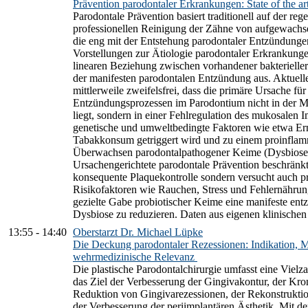
Prävention parodontaler Erkrankungen: State of the ar
Parodontale Prävention basiert traditionell auf der re
professionellen Reinigung der Zähne von aufgewachse
die eng mit der Entstehung parodontaler Entzündungen
Vorstellungen zur Ätiologie parodontaler Erkrankunge
linearen Beziehung zwischen vorhandener bakterielle
der manifesten parodontalen Entzündung aus. Aktuell
mittlerweile zweifelsfrei, dass die primäre Ursache fü
Entzündungsprozessen im Parodontium nicht in der M
liegt, sondern in einer Fehlregulation des mukosalen
genetische und umweltbedingte Faktoren wie etwa Ern
Tabakkonsum getriggert wird und zu einem proinfla
Überwachsen parodontalpathogener Keime (Dysbiose) 
Ursachengerichtete parodontale Prävention beschränkt 
konsequente Plaquekontrolle sondern versucht auch p
Risikofaktoren wie Rauchen, Stress und Fehlernährun
gezielte Gabe probiotischer Keime eine manifeste entz
Dysbiose zu reduzieren. Daten aus eigenen klinischen 
13:55
-
14:40
Oberstarzt Dr. Michael Lüpke
Die Deckung parodontaler Rezessionen: Indikation, 
wehrmedizinische Relevanz
Die plastische Parodontalchirurgie umfasst eine Vie
das Ziel der Verbesserung der Gingivakontur, der Kro
Reduktion von Gingivarezessionen, der Rekonstruktio
der Verbesserung der periimplantären Ästhetik. Mit d