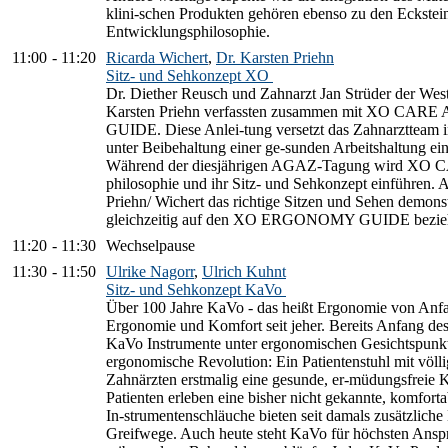
klini-schen Produkten gehören ebenso zu den Eckstei
Entwicklungsphilosophie.
11:00
-
11:20
Ricarda Wichert
,
Dr. Karsten Priehn
Sitz- und Sehkonzept XO
Dr. Diether Reusch und Zahnarzt Jan Strüder der Wes
Karsten Priehn verfassten zusammen mit XO CA
GUIDE. Diese Anlei-tung versetzt das Zahnarztteam i
unter Beibehaltung einer ge-sunden Arbeitshaltung ei
Während der diesjährigen AGAZ-Tagung wird XO CA
philosophie und ihr Sitz- und Sehkonzept einführen.
Priehn/ Wichert das richtige Sitzen und Sehen demonst
gleichzeitig auf den XO ERGONOMY GUIDE bezie
11:20
-
11:30
Wechselpause
11:30
-
11:50
Ulrike Nagorr
,
Ulrich Kuhnt
Sitz- und Sehkonzept KaVo
Über 100 Jahre KaVo - das heißt Ergonomie von Anfa
Ergonomie und Komfort seit jeher. Bereits Anfang de
KaVo Instrumente unter ergonomischen Gesichtspunkt
ergonomische Revolution: Ein Patientenstuhl mit völli
Zahnärzten erstmalig eine gesunde, er-müdungsfreie 
Patienten erleben eine bisher nicht gekannte, komfor
In-strumentenschläuche bieten seit damals zusätzlich
Greifwege. Auch heute steht KaVo für höchsten Ans