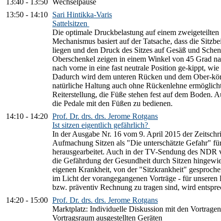
13:40
-
13:50
Wechselpause
13:50
-
14:10
Sari Hintikka-Varis
Sattelsitzen
Die optimale Druckbelastung auf einem zweigeteilten 
Mechanismus basiert auf der Tatsache, dass die Sitz
liegen und den Druck des Sitzes auf Gesäß und Schen
Oberschenkel zeigen in einem Winkel von 45 Grad n
nach vorne in eine fast neutrale Position ge-kippt, wie
Dadurch wird dem unteren Rücken und dem Ober-körp
natürliche Haltung auch ohne Rückenlehne ermöglicht
Reiterstellung, die Füße stehen fest auf dem Boden. Au
die Pedale mit den Füßen zu bedienen.
14:10
-
14:20
Prof. Dr. drs. drs. Jerome Rotgans
Ist sitzen eigentlich gefährlich?
In der Ausgabe Nr. 16 vom 9. April 2015 der Zeitschri
Aufmachung Sitzen als "Die unterschätzte Gefahr" fü
herausgearbeitet. Auch in der TV-Sendung des NDR 
die Gefährdung der Gesundheit durch Sitzen hingewie
eigenen Krankheit, von der "Sitzkrankheit" gesproche
im Licht der vorangegangenen Vorträge - für unseren
bzw. präventiv Rechnung zu tragen sind, wird entspre
14:20
-
15:00
Prof. Dr. drs. drs. Jerome Rotgans
Marktplatz: Individuelle Diskussion mit den Vortragen
Vortragsraum ausgestellten Geräten