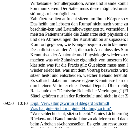
Wirbelsäule, Schulterposition, Arme und Hände kontin
kommunizieren. Der Sattel muss diese möglichst unsic
störungsfrei ermöglichen.
Zahnärzte sollten aufrecht sitzen um Ihren Körper so 
Das heißt, am liebsten den Rumpf nicht nach vorne z
beschrän-ken und Lateralbewegungen zu vermeiden. L
meisten Patientenstühle die Zahnärzte sich physisch 
und den Abmessungen der Konstruktion anzupassen: E
Komfort gegeben, wie Könige bequem zurücklehnend 
Deshalb ist es an der Zeit, die nach Abschluss des St
Kenntnisse der Anatomie und Physiologie wieder zu 
machen was wir Zahnärzte eigentlich von unserem Kör
klar sein was für die Praxis gilt: Gut sitzen muss ma
wieder erlebt hat, was mit dem Vortrag bezweckt wird
sitzen heißt und entscheiden, welcher Behand-lerstuhl
Es soll sich dabei um unsere eigene Kenntnisse han-d
durch einen Vertreter eines Dental Depots: Über richti
Reitschule der "Deutsche Reiterliche Vereinigung" (
Sättel gehören nur in der Reitschule und nicht in der 
09:50
-
10:10
Dipl.-Verwaltungswirtin Hildegard Schmidt
Was hat gute Sicht mit guter Haltung zu tun?
"Wer schlecht sieht, sitzt schlecht." Gutes Licht ermög
Rücken- und Bauchmuskulatur zu aktivieren und dadu
beim Arbeiten si-cherzustellen. Es geht um ressource