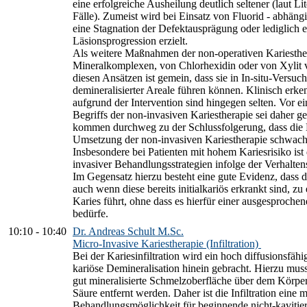
eine erfolgreiche Ausheilung deutlich seltener (laut L
Fälle). Zumeist wird bei Einsatz von Fluorid - abhäng
eine Stagnation der Defektausprägung oder lediglich
Läsionsprogression erzielt.
Als weitere Maßnahmen der non-operativen Kariesth
Mineralkomplexen, von Chlorhexidin oder von Xylit 
diesen Ansätzen ist gemein, dass sie in In-situ-Versuc
demineralisierter Areale führen können. Klinisch erken
aufgrund der Intervention sind hingegen selten. Vor ei
Begriffs der non-invasiven Kariestherapie sei daher g
kommen durchweg zu der Schlussfolgerung, dass die E
Umsetzung der non-invasiven Kariestherapie schwach 
Insbesondere bei Patienten mit hohem Kariesrisiko ist 
invasiver Behandlungsstrategien infolge der Verhalten
Im Gegensatz hierzu besteht eine gute Evidenz, dass d
auch wenn diese bereits initialkariös erkrankt sind, zu
Karies führt, ohne dass es hierfür einer ausgesproche
bedürfe.
10:10
-
10:40
Dr. Andreas Schult M.Sc.
Micro-Invasive Kariestherapie (Infiltration)
Bei der Kariesinfiltration wird ein hoch diffusionsfähi
kariöse Demineralisation hinein gebracht. Hierzu mus
gut mineralisierte Schmelzoberfläche über dem Körper
Säure entfernt werden. Daher ist die Infiltration eine 
Behandlungsmöglichkeit für beginnende nicht-kavitier