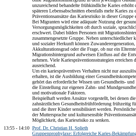
unzureichend behandelte frühkindliche Karies erhöht 
späteren Lebensabschnitten ebenfalls mehr Karies zu 
Präventionsansätze das Kariesrisiko in dieser Gruppe 
Bei Migranten wird eine adäquate Nutzung der gesund
Versorgungsmöglichkeiten oft durch soziale, sprachlic
erschwert. Dabei bilden Personen mit Migrationshinte
zusammengesetzte Gruppe. Neben unterschiedlicher kult
und sozialer Herkunft können Zuwanderergeneration, A
Akkulturationsgrad oder die Frage, ob nur ein Elternte
Migrationshintergrund aufweisen Einfluss auf die En
nehmen. Viele Kariespräventionsstrategien erreichen d
ausreichend.
Um ein kariespräventives Verhalten nicht nur auszulö
erhalten, ist die Ausbildung einer Gesundheitskompete
gehört das erforderliche Wissen um Gesundheits- und 
die Einstellung zur eigenen Zahn- und Mundgesundhe
und motivationale Faktoren.
Beispielhaft werden Ansätze vorgestellt, bei denen di
zahnärztlichen Gesundheitsfrühförderung frühzeitig f
und die ihrer Kinder sensibilisiert werden. Persönlic
der Muttersprache und kultursensible Präventionsansät
Möglichkeit, das Kariesrisiko zu senken.
13:55
-
14:10
Prof. Dr. Christian H. Splieth
Gruppenprophylaxe: Erfolgreiche Karies-Bekämpfung