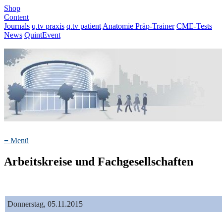
Shop
Content
Journals
q.tv praxis
q.tv patient
Anatomie Präp-Trainer
CME-Tests
News
QuintEvent
≡
Menü
Arbeitskreise und Fachgesellschaften
Donnerstag, 05.11.2015