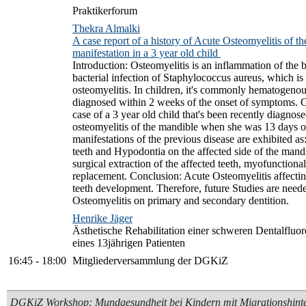
Praktikerforum
Thekra Almalki
A case report of a history of Acute Osteomyelitis of t
manifestation in a 3 year old child
Introduction: Osteomyelitis is an inflammation of th
bacterial infection of Staphylococcus aureus, which i
osteomyelitis. In children, it's commonly hematogenous
diagnosed within 2 weeks of the onset of symptoms. Cas
case of a 3 year old child that's been recently diagnose
osteomyelitis of the mandible when she was 13 days o
manifestations of the previous disease are exhibited a
teeth and Hypodontia on the affected side of the mand
surgical extraction of the affected teeth, myofunctiona
replacement. Conclusion: Acute Osteomyelitis affectin
teeth development. Therefore, future Studies are neede
Osteomyelitis on primary and secondary dentition.
Henrike Jäger
Ästhetische Rehabilitation einer schweren Dentalfluoro
eines 13jährigen Patienten
16:45
-
18:00
Mitgliederversammlung der DGKiZ
DGKiZ Workshop: Mundgesundheit bei Kindern mit Migrationshint