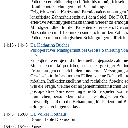
Patienten erheblich eingeschränkt bis unmöglich sein. 
Routineuntersuchungen und Behandlungen.
Folglich werden Karies und Parodontalerkrankungen V
langfristige Zahnerhalt steht auf dem Spiel. Die F.O.T.
effektive Mundhygienemaßnahmen wieder zu ermöglic
Mundgesundheit für den Patienten zu erzielen. Die
Maßnahmen und Techniken sind auch für den Zahnarz
Patienten mit neurologischen Schädigungen hilfreich 
14:15
-
14:45
Dr. Katharina Bücher
Perioperatives Management bei Gebiss-Sanierung von
ITN
Eine gleichwertige und individuell angepasste zahnm
Menschen mit körperlicher, seelischer, geistiger Behi
Erkrankungen entspricht dem modernen Versorgungsa
Gesellschaft. In bestimmten Fällen ist eine Behandlun
möglich. Indikationsstellung und rechtliche Aspekte s
wie die Frage, welche der allgemeinmedizinischen Bef
postoperative Narkosesetting eine Rolle spielen könn
räumlichen, personellen und anästhesiologischen Vor
notwendig sind um die Behandlung für Patient und B
erfolgreich gelingen zu lassen.
14:45
-
15:00
Dr. Volker Holthaus
Round-Table Diskussion
15:00
-
15:30
Pause