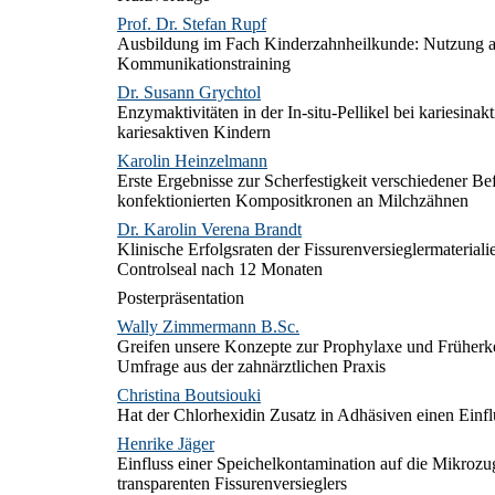
Prof. Dr. Stefan Rupf
Ausbildung im Fach Kinderzahnheilkunde: Nutzung alt
Kommunikationstraining
Dr. Susann Grychtol
Enzymaktivitäten in der In-situ-Pellikel bei kariesinak
kariesaktiven Kindern
Karolin Heinzelmann
Erste Ergebnisse zur Scherfestigkeit verschiedener B
konfektionierten Kompositkronen an Milchzähnen
Dr. Karolin Verena Brandt
Klinische Erfolgsraten der Fissurenversieglermateriali
Controlseal nach 12 Monaten
Posterpräsentation
Wally Zimmermann B.Sc.
Greifen unsere Konzepte zur Prophylaxe und Früher
Umfrage aus der zahnärztlichen Praxis
Christina Boutsiouki
Hat der Chlorhexidin Zusatz in Adhäsiven einen Einfl
Henrike Jäger
Einfluss einer Speichelkontamination auf die Mikrozug
transparenten Fissurenversieglers