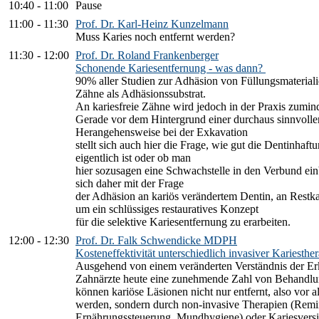
10:40
-
11:00
Pause
11:00
-
11:30
Prof. Dr. Karl-Heinz Kunzelmann
Muss Karies noch entfernt werden?
11:30
-
12:00
Prof. Dr. Roland Frankenberger
Schonende Kariesentfernung - was dann?
90% aller Studien zur Adhäsion von Füllungsmateriali
Zähne als Adhäsionssubstrat.
An kariesfreie Zähne wird jedoch in der Praxis zumind
Gerade vor dem Hintergrund einer durchaus sinnvolle
Herangehensweise bei der Exkavation
stellt sich auch hier die Frage, wie gut die Dentinhaf
eigentlich ist oder ob man
hier sozusagen eine Schwachstelle in den Verbund einb
sich daher mit der Frage
der Adhäsion an kariös verändertem Dentin, an Restk
um ein schlüssiges restauratives Konzept
für die selektive Kariesentfernung zu erarbeiten.
12:00
-
12:30
Prof. Dr. Falk Schwendicke MDPH
Kosteneffektivität unterschiedlich invasiver Kariesthe
Ausgehend von einem veränderten Verständnis der Er
Zahnärzte heute eine zunehmende Zahl von Behandlu
können kariöse Läsionen nicht nur entfernt, also vor 
werden, sondern durch non-invasive Therapien (Remin
Ernährungssteuerung, Mundhygiene) oder Kariesversieg