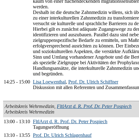
kaum von einer flächendeckenden migrationssensibl
werden.
Deshalb ist die deutsche Zahnmedizin willens, sich üb
zu einer interkulturellen Zahnmedizin zu transformiere
versucht sie kulturelle und sprachliche Barrieren zu 
Hierbei gilt es zunächst adäquate Zugangswege zu de
identifizieren und auszubauen. Parallel dazu sind neb
zielgruppenspezifische Bedarfe zu ermitteln, um Maß
erfolgversprechend ausrichten zu können. Der Einbez
und soziokulturellen Aspekten, die verstärkte Aufklär
Sinn und Umfang vorhandener Angebote und die Ber
als spezielle Zielgruppe bei Aktivitäten der Prophylax
Handlungsansätze, die interkulturelle Zahnmedizin u
und begründen.
14:25
-
15:00
Lisa Loewenthal
,
Prof. Dr. Ulrich Schiffner
Diskussion mit allen Referenten und Zusammenfassu
Arbeitskreis Wehrmedizin
,
FltlArzt d. R. Prof. Dr. Peter Pospiech
Arbeitskreis Wehrmedizin
13:00
-
13:10
FltlArzt d. R. Prof. Dr. Peter Pospiech
Tagungseröffnung
13:10
-
13:55
Prof. Dr. Ulrich Schlagenhauf