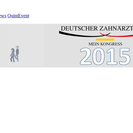
ews
QuintEvent