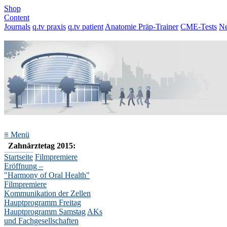
Shop
Content
Journals
q.tv praxis
q.tv patient
Anatomie Präp-Trainer
CME-Tests
N
≡
Menü
Zahnärztetag 2015:
Startseite
Filmpremiere
Eröffnung –
"Harmony of Oral Health"
Filmpremiere
Kommunikation der Zellen
Hauptprogramm Freitag
Hauptprogramm Samstag
AKs
und Fachgesellschaften