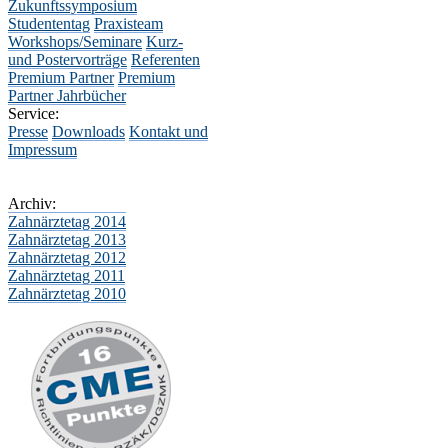
Zukunftssymposium
Studententag
Praxisteam
Workshops/Seminare
Kurz-
und Postervorträge
Referenten
Premium Partner
Premium
Partner Jahrbücher
Service:
Presse
Downloads
Kontakt und
Impressum
Archiv:
Zahnärztetag 2014
Zahnärztetag 2013
Zahnärztetag 2012
Zahnärztetag 2011
Zahnärztetag 2010