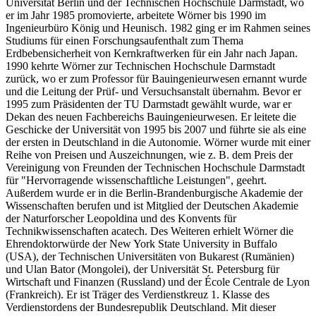
Universität Berlin und der Technischen Hochschule Darmstadt, wo
er im Jahr 1985 promovierte, arbeitete Wörner bis 1990 im
Ingenieurbüro König und Heunisch. 1982 ging er im Rahmen seines
Studiums für einen Forschungsaufenthalt zum Thema
Erdbebensicherheit von Kernkraftwerken für ein Jahr nach Japan.
1990 kehrte Wörner zur Technischen Hochschule Darmstadt
zurück, wo er zum Professor für Bauingenieurwesen ernannt wurde
und die Leitung der Prüf- und Versuchsanstalt übernahm. Bevor er
1995 zum Präsidenten der TU Darmstadt gewählt wurde, war er
Dekan des neuen Fachbereichs Bauingenieurwesen. Er leitete die
Geschicke der Universität von 1995 bis 2007 und führte sie als eine
der ersten in Deutschland in die Autonomie. Wörner wurde mit einer
Reihe von Preisen und Auszeichnungen, wie z. B. dem Preis der
Vereinigung von Freunden der Technischen Hochschule Darmstadt
für "Hervorragende wissenschaftliche Leistungen", geehrt.
Außerdem wurde er in die Berlin-Brandenburgische Akademie der
Wissenschaften berufen und ist Mitglied der Deutschen Akademie
der Naturforscher Leopoldina und des Konvents für
Technikwissenschaften acatech. Des Weiteren erhielt Wörner die
Ehrendoktorwürde der New York State University in Buffalo
(USA), der Technischen Universitäten von Bukarest (Rumänien)
und Ulan Bator (Mongolei), der Universität St. Petersburg für
Wirtschaft und Finanzen (Russland) und der École Centrale de Lyon
(Frankreich). Er ist Träger des Verdienstkreuz 1. Klasse des
Verdienstordens der Bundesrepublik Deutschland. Mit dieser