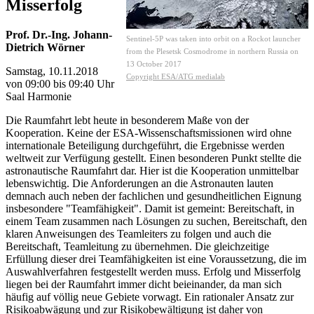
Misserfolg
Prof. Dr.-Ing. Johann-
Sentinel-5P was taken into orbit on a Rockot launcher
Dietrich Wörner
from the Plesetsk Cosmodrome in northern Russia on
13 October 2017
Samstag, 10.11.2018
Copyright ESA/ATG medialab
von 09:00 bis 09:40 Uhr
Saal Harmonie
Die Raumfahrt lebt heute in besonderem Maße von der
Kooperation. Keine der ESA-Wissenschaftsmissionen wird ohne
internationale Beteiligung durchgeführt, die Ergebnisse werden
weltweit zur Verfügung gestellt. Einen besonderen Punkt stellte die
astronautische Raumfahrt dar. Hier ist die Kooperation unmittelbar
lebenswichtig. Die Anforderungen an die Astronauten lauten
demnach auch neben der fachlichen und gesundheitlichen Eignung
insbesondere "Teamfähigkeit". Damit ist gemeint: Bereitschaft, in
einem Team zusammen nach Lösungen zu suchen, Bereitschaft, den
klaren Anweisungen des Teamleiters zu folgen und auch die
Bereitschaft, Teamleitung zu übernehmen. Die gleichzeitige
Erfüllung dieser drei Teamfähigkeiten ist eine Voraussetzung, die im
Auswahlverfahren festgestellt werden muss. Erfolg und Misserfolg
liegen bei der Raumfahrt immer dicht beieinander, da man sich
häufig auf völlig neue Gebiete vorwagt. Ein rationaler Ansatz zur
Risikoabwägung und zur Risikobewältigung ist daher von