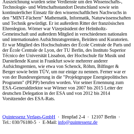
Auszeichnung wurden seine Verdienste um den Wissenschafts-,
Technologie- und Wirtschaftsstandort Deutschland sowie sein
kontinuierlicher Einsatz für den wissenschaftlichen Nachwuchs in
den "MINT-Fächern" Mathematik, Informatik, Naturwissenschaften
und Technik gewürdigt. Er ist außerdem Ritter der französischen
Ehrenlegion. Wörner war Vizepräsident der Helmholtz-
Gemeinschaft und außerdem Mitglied in verschiedenen nationalen
und internationalen Aufsichtsratsgremien, Beiräten und Kuratorien.
Er war Mitglied des Hochschulrates der École Centrale de Paris und
der École Centrale de Lyon, der TU Berlin, des Instituto Superior
Técnico der Universität Lissabon, der Hochschule für Musik und
Darstellende Kunst in Frankfurt sowie mehrerer anderer
Aufsichtsgremien, wie etwa von Schenck, Röhm, Bilfinger &
Berger sowie beim TÜV, um nur einige zu nennen. Ferner war er
von der Bundesregierung in die "Projektgruppe Energiepolitisches
Programm" (PEPP) berufen worden. Vor seiner Ernennung zum
ESA-Generaldirektor war Wörner von 2007 bis 2015 Leiter der
deutschen Delegation in der ESA und von 2012 bis 2014
Vorsitzender des ESA-Rats.
Quintessenz Verlags-GmbH
· Ifenpfad 2-4 · 12107 Berlin ·
Tel.: 030/76180-5 · E-Mail:
info@quintessenz.de