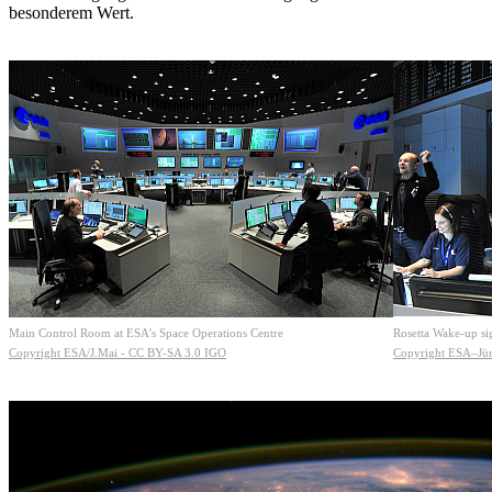
besonderem Wert.
Main Control Room at ESA's Space Operations Centre
Rosetta Wake-up si
Copyright ESA/J.Mai - CC BY-SA 3.0 IGO
Copyright ESA–Jü