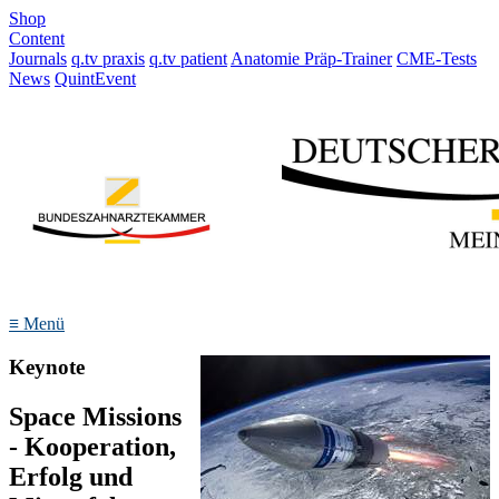
Shop
Content
Journals
q.tv praxis
q.tv patient
Anatomie Präp-Trainer
CME-Tests
News
QuintEvent
≡
Menü
Keynote
Space Missions
- Kooperation,
Erfolg und