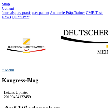
Shop
Content
Journals
q.tv praxis
q.tv patient
Anatomie Präp-Trainer
CME-Tests
News
QuintEvent
≡
Menü
Kongress-Blog