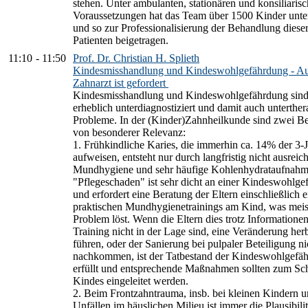
stehen. Unter ambulanten, stationären und konsiliaris
Voraussetzungen hat das Team über 1500 Kinder unte
und so zur Professionalisierung der Behandlung diese
Patienten beigetragen.
11:10
-
11:50
Prof. Dr. Christian H. Splieth
Kindesmisshandlung und Kindeswohlgefährdung - Au
Zahnarzt ist gefordert
Kindesmisshandlung und Kindeswohlgefährdung sin
erheblich unterdiagnostiziert und damit auch unterther
Probleme. In der (Kinder)Zahnheilkunde sind zwei Be
von besonderer Relevanz:
1. Frühkindliche Karies, die immerhin ca. 14% der 3-
aufweisen, entsteht nur durch langfristig nicht ausreic
Mundhygiene und sehr häufige Kohlenhydrataufnahm
"Pflegeschaden" ist sehr dicht an einer Kindeswohlg
und erfordert eine Beratung der Eltern einschließlich e
praktischen Mundhygienetrainings am Kind, was meis
Problem löst. Wenn die Eltern dies trotz Informatione
Training nicht in der Lage sind, eine Veränderung her
führen, oder der Sanierung bei pulpaler Beteiligung ni
nachkommen, ist der Tatbestand der Kindeswohlgefä
erfüllt und entsprechende Maßnahmen sollten zum Sc
Kindes eingeleitet werden.
2. Beim Frontzahntrauma, insb. bei kleinen Kindern 
Unfällen im häuslichen Milieu ist immer die Plausibilit