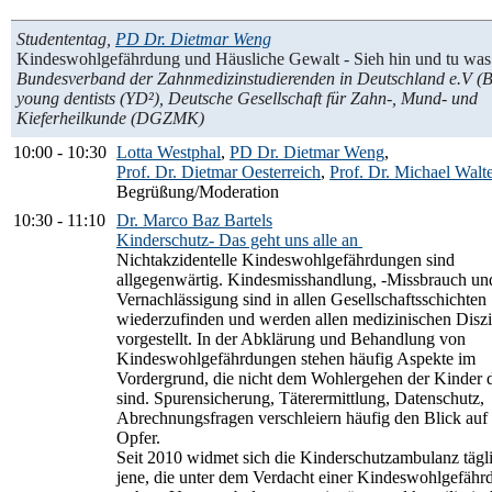
Studententag
,
PD Dr. Dietmar Weng
Kindeswohlgefährdung und Häusliche Gewalt - Sieh hin und tu was
Bundesverband der Zahnmedizinstudierenden in Deutschland e.V (
young dentists (YD²), Deutsche Gesellschaft für Zahn-, Mund- und
Kieferheilkunde (DGZMK)
10:00
-
10:30
Lotta Westphal
,
PD Dr. Dietmar Weng
,
Prof. Dr. Dietmar Oesterreich
,
Prof. Dr. Michael Walt
Begrüßung/Moderation
10:30
-
11:10
Dr. Marco Baz Bartels
Kinderschutz- Das geht uns alle an
Nichtakzidentelle Kindeswohlgefährdungen sind
allgegenwärtig. Kindesmisshandlung, -Missbrauch un
Vernachlässigung sind in allen Gesellschaftsschichten
wiederzufinden und werden allen medizinischen Diszi
vorgestellt. In der Abklärung und Behandlung von
Kindeswohlgefährdungen stehen häufig Aspekte im
Vordergrund, die nicht dem Wohlergehen der Kinder d
sind. Spurensicherung, Täterermittlung, Datenschutz,
Abrechnungsfragen verschleiern häufig den Blick auf 
Opfer.
Seit 2010 widmet sich die Kinderschutzambulanz tägl
jene, die unter dem Verdacht einer Kindeswohlgefähr