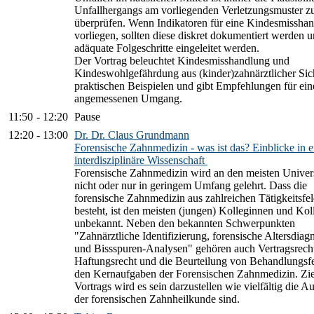
Unfallhergangs am vorliegenden Verletzungsmuster z
überprüfen. Wenn Indikatoren für eine Kindesmissha
vorliegen, sollten diese diskret dokumentiert werden 
adäquate Folgeschritte eingeleitet werden.
Der Vortrag beleuchtet Kindesmisshandlung und
Kindeswohlgefährdung aus (kinder)zahnärztlicher Sic
praktischen Beispielen und gibt Empfehlungen für ein
angemessenen Umgang.
11:50
-
12:20
Pause
12:20
-
13:00
Dr. Dr. Claus Grundmann
Forensische Zahnmedizin - was ist das? Einblicke in e
interdisziplinäre Wissenschaft
Forensische Zahnmedizin wird an den meisten Univers
nicht oder nur in geringem Umfang gelehrt. Dass die
forensische Zahnmedizin aus zahlreichen Tätigkeitsfe
besteht, ist den meisten (jungen) Kolleginnen und Kol
unbekannt. Neben den bekannten Schwerpunkten
"Zahnärztliche Identifizierung, forensische Altersdiag
und Bissspuren-Analysen" gehören auch Vertragsrech
Haftungsrecht und die Beurteilung von Behandlungsf
den Kernaufgaben der Forensischen Zahnmedizin. Zie
Vortrags wird es sein darzustellen wie vielfältig die 
der forensischen Zahnheilkunde sind.